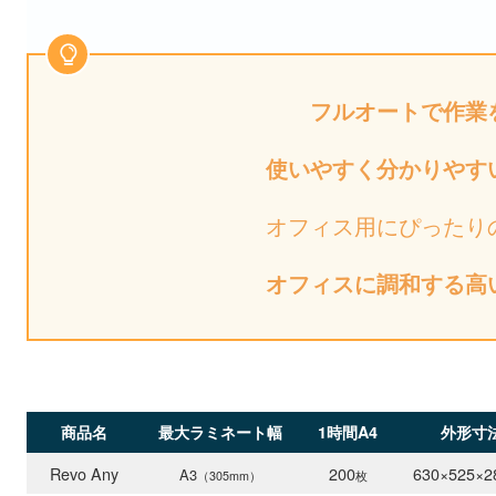
フルオートで作業
使いやすく分かりやす
オフィス用にぴったり
オフィスに調和する高
商品名
最大ラミネート幅
1時間A4
外形寸
Revo Any
200
630×525×2
A3
（305mm）
枚