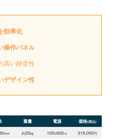
を効率化
い操作パネル
の高い静音性
いデザイン性
法
重量
電源
価格
(税込)
80
25
100
600
319,000
mm
約
kg
V
ｗ
円