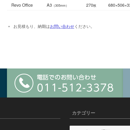
Revo Office
A3
270
680×506×3
（305mm）
枚
お見積もり、納期は
お問い合わせ
ください。
カテゴリー
カ