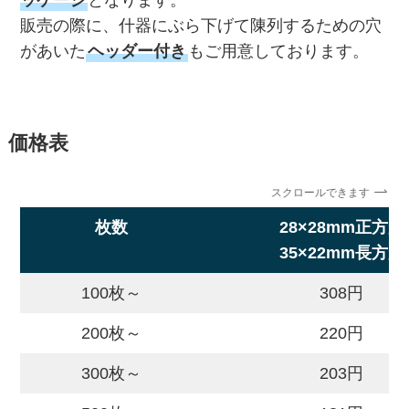
ッケージ
となります。
販売の際に、什器にぶら下げて陳列するための穴
があいた
ヘッダー付き
もご用意しております。
価格表
スクロールできます
枚数
28×28mm正方形
35×22mm長方形
100枚～
308円
200枚～
220円
300枚～
203円