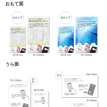
おもて面
うら面