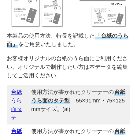
本製品の使用方法、特長を記載した
「台紙のうら
面」
をご用意いたしました。
お客様オリジナルの台紙のうら面にご利用くださ
い。オリジナルで制作したい方は本データを編集
してご活用ください。
台紙
使用方法が書かれたクリーナーの
台紙
うら
うら面のタテ型
。55×91mm・75×125
面タ
mmサイズ。(ai)
テ
台紙
使用方法が書かれたクリーナーの
台紙