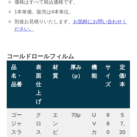
価格はすべて税込価格です。
1本単価。販売は4本単位。
別途お見積りいたします。
お気軽にお問い合わせく
ださい。
コールドロールフィルム
品
表
材
厚み
機
サ
定
名・
面
質
（μ）
能
イ
価/
品番
仕
ズ
本
上
げ
ゴー
ク
エ
70μ
U
9
5
ジャ
ロ
ン
V
8
7,
スラ
ス
ビ
カ
0
20