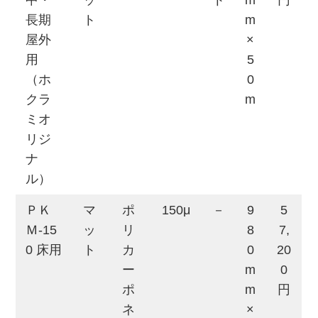
長期
ト
m
屋外
×
用
5
（ホ
0
クラ
m
ミオ
リジ
ナ
ル）
ＰＫ
マ
ポ
150μ
－
9
5
Ｍ-15
ッ
リ
8
7,
0 床用
ト
カ
0
20
ー
m
0
ポ
m
円
ネ
×