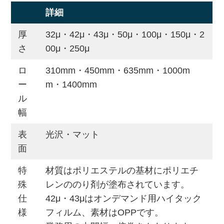
詳細
厚
32μ・42μ・43μ・50μ・100μ・150μ・2
さ
00μ・250μ
ロ
310mm・450mm・635mm・1000m
ー
m・1400mm
ル
幅
表
光沢・マット
面
特
材質はポリエステルの基材にポリエチ
殊
レンののり剤が塗布されています。
仕
42μ・43μはオンデマンド用ハイタック
様
フィルム、素材はOPPです。