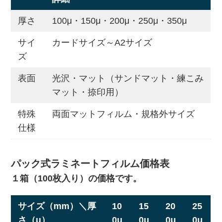
厚さ
100μ・150μ・200μ・250μ・350μ
サイ
カードサイズ～A2サイズ
ズ
表面
光沢・マット（サンドマット・練こみ
マット・捺印用）
特殊
両面マットフィルム・規格外サイズ
仕様
パック式ラミネートフィルム価格表
１箱（100枚入り）の価格です。
サイズ（mm）＼厚
10
15
2
0
25
さ（μ）
0μ
0μ
0μ
0μ