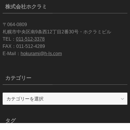
株式会社ホクラミ
〒064-0809
札幌市中央区南9条西12丁目2番30号・ホクラミビル
TEL：
011-512-3378
FAX：011-512-4289
E-Mail：
hokurami@h-ls.com
カテゴリー
カ
テ
ゴ
リ
タグ
ー