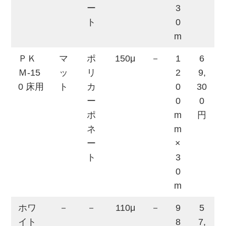
ー
3
ト
0
m
ＰＫ
マ
ポ
150μ
－
1
6
Ｍ-15
ッ
リ
2
9,
0 床用
ト
カ
0
30
ー
0
0
ポ
m
円
ネ
m
ー
×
ト
3
0
m
ホワ
－
－
110μ
－
9
5
イト
8
7,