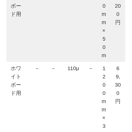
ボー
0
20
ド用
m
0
m
円
×
5
0
m
ホワ
－
－
110μ
－
1
6
イト
2
9,
ボー
0
30
ド用
0
0
m
円
m
×
3