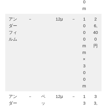
0
m
アン
－
12μ
－
1
2
ダー
0
6,
フィ
0
40
ルム
0
0
m
円
m
×
3
0
0
m
アン
－
ペ
12μ
－
1
3
ダー
ッ
3
3,