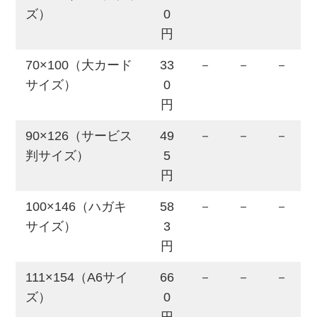
ズ）
0
円
70×100（大カード
33
－
－
－
サイズ）
0
円
90×126（サービス
49
－
－
－
判サイズ）
5
円
100×146（ハガキ
58
－
－
－
サイズ）
3
円
111×154（A6サイ
66
－
－
－
ズ）
0