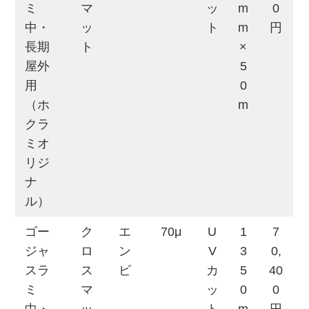
ミ
マ
ッ
m
0
中・
ッ
ト
m
円
長期
ト
×
屋外
5
用
0
（ホ
m
クラ
ミオ
リジ
ナ
ル）
ゴー
ク
エ
70μ
U
1
7
ジャ
ロ
ン
V
3
0,
スラ
ス
ビ
カ
5
40
ミ
マ
ッ
0
0
中・
ッ
ト
m
円