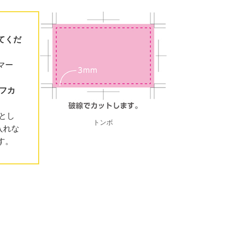
てくだ
マー
フカ
とし
トンボ
入れな
す。