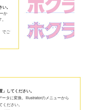
さい。
ーか
す。
索」でご
置」してください。
タに変換。Illustratorのメニューから
てください。