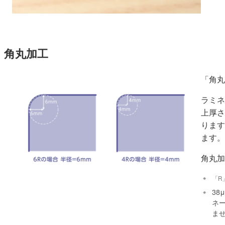
角丸加工
「角丸
ラミネ
上厚さ
ります
ます。
角丸加
「R
3
ネ
ま