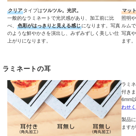
クリア
タイプは
ツルツル。光沢。
マッ
一般的なラミネートで光沢感があり、加工前に比
照明や
べ、
色彩がはっきりと見える感じ
になります。写真
ルムで
のような鮮やかさを演出し、みずみずしく美しい仕
写真や
上がりになります。
ます。
ラミネートの耳
ラミネ
付きま
6mm
わせく
製品に
ますが