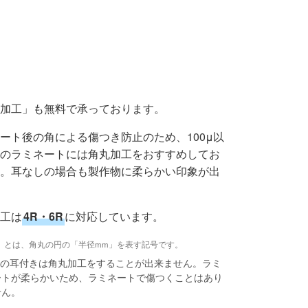
加工」も無料で承っております。
ート後の角による傷つき防止のため、100μ以
のラミネートには角丸加工をおすすめしてお
。耳なしの場合も製作物に柔らかい印象が出
工は
4R・6R
に対応しています。
」とは、角丸の円の「半径mm」を表す記号です。
8μの耳付きは角丸加工をすることが出来ません。ラミ
ートが柔らかいため、ラミネートで傷つくことはあり
せん。